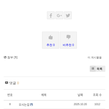
추천 0
비추천 0
첨부 [
1
]
이 게시물을
목록
댓글
0
번호
제목
날짜
조회 수
오시는길
8
2025.10.20
1012