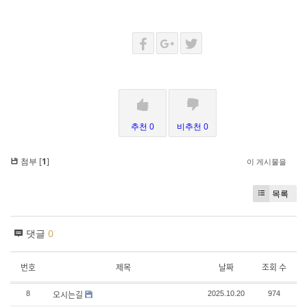
추천 0
비추천 0
첨부 [
1
]
이 게시물을
목록
댓글
0
번호
제목
날짜
조회 수
오시는길
8
2025.10.20
974