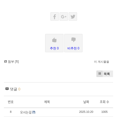
추천 0
비추천 0
첨부 [
1
]
이 게시물을
목록
댓글
0
번호
제목
날짜
조회 수
오시는길
8
2025.10.20
1005