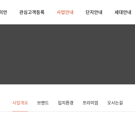
미안
관심고객등록
사업안내
단지안내
세대안내
사업개요
브랜드
입지환경
프리미엄
오시는길