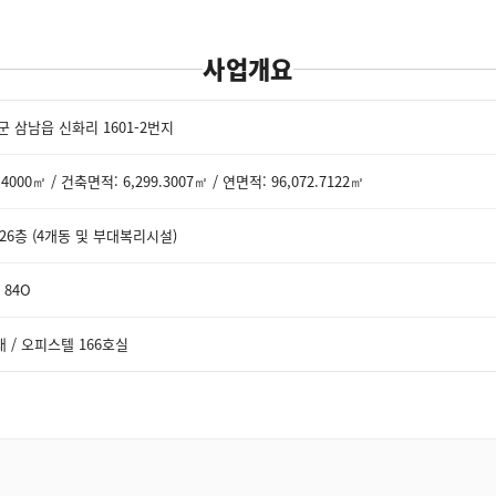
사업개요
 삼남읍 신화리 1601-2번지
4000㎡ / 건축면적: 6,299.3007㎡ / 연면적: 96,072.7122㎡
 26층 (4개동 및 부대복리시설)
/ 84O
 / 오피스텔 166호실